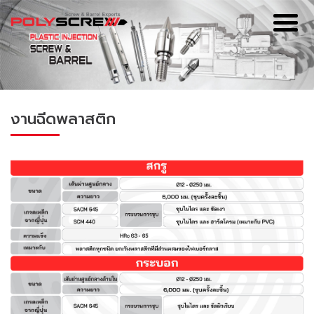
งานฉีดพลาสติก
เอ
รู
ชุ
เร
OE
รู
ท้